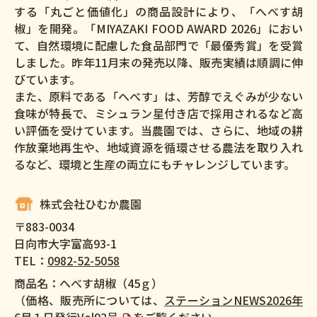
する「丸ごと価値化」の商品設計により、「へべす胡
椒」を開発。「MIYAZAKI FOOD AWARD 2026」におい
て、自然環境に配慮した食品部門で「最優秀賞」を受賞
しました。昨年11月末の発売以降、販売実績は順調に伸
びています。
また、原料である「へべす」は、芳醇でえぐみが少ない
食味が特長で、ミシュラン星付き店で採用されるなど高
い評価を受けています。当農園では、さらに、地域の耕
作放棄地再生や、地域資源を循環させる農法を取り入れ
るなど、環境と生産の両立にもチャレンジしています。
株式会社ひむか農園
〒883-0034
日向市大字富高93-1
TEL：
0982-52-5058
商品名：へべす胡椒（45ｇ）
（価格、販売所については、
ステーションNEWS2026年
6月１日発行Vol92号
をご覧ください。