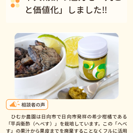
と価値化」しました‼
相談者の声
ひむか農園は日向市で日向市発祥の希少柑橘である
「平兵衛酢（へべす）」を栽培しています。この「へべ
す」の果汁から果皮までを廃棄することなくフルに活用