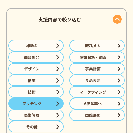
支援内容で絞り込む
補助金
販路拡大
商品開発
情報収集・調査
デザイン
事業計画
創業
食品表示
技術
マーケティング
マッチング
6次産業化
衛生管理
国際展開
その他